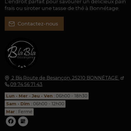
L’endroit parfait pour savourer un délicieux pain
frais ou siroter une tasse de thé à Bonnétage
Contactez-nous
2 Bis Route de Besançon,
25210
BONNÉTAGE
09 74 56 71 43
Lun - Mer - Jeu - Ven
: 06h00 - 18h30
Sam - Dim
: 06h00 - 12h00
Mar
: Fermé