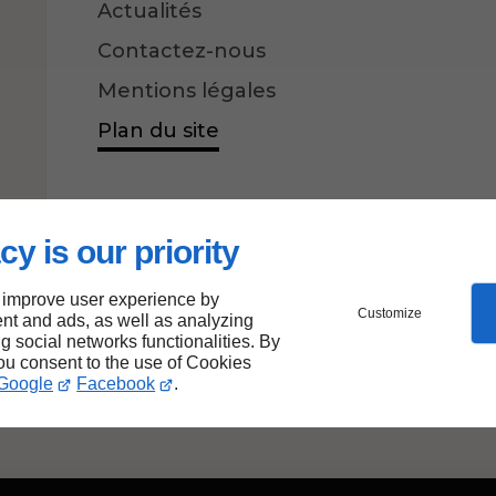
Actualités
Contactez-nous
e
Mentions légales
Plan du site
cy is our priority
 improve user experience by
Customize
nt and ads, as well as analyzing
ng social networks functionalities. By
you consent to the use of Cookies
Google
Facebook
.