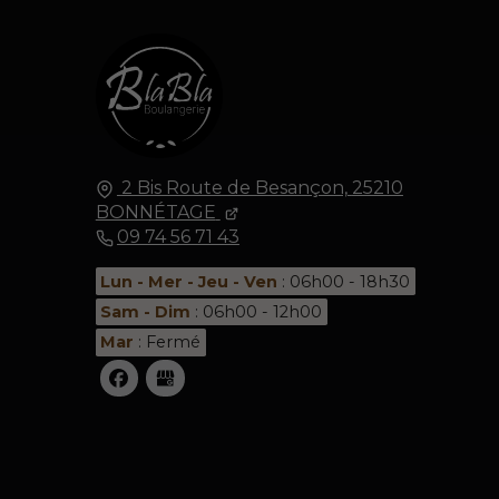
2 Bis Route de Besançon,
25210
BONNÉTAGE
09 74 56 71 43
Lun - Mer - Jeu - Ven
: 06h00 - 18h30
Sam - Dim
: 06h00 - 12h00
Mar
: Fermé