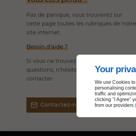
Pas de panique, vous trouverez sur
cette page toutes les rubriques de notr
site internet.​​
Besoin d'aide ?
Si vous ne trouvez pas de réponse à vos
Your priva
questions, n'hésitez pas à nous
contacter.
We use Cookies to
personalising conte
traffic and optimizi
clicking "I Agree" 
Contactez-nous
from our providers