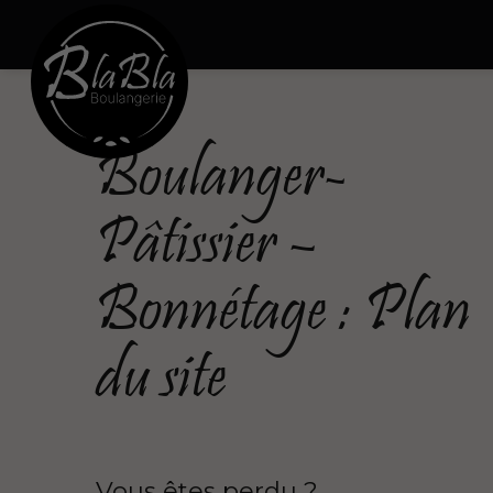
Boulanger-
Pâtissier –
Bonnétage : Plan
du site
Vous êtes perdu ?